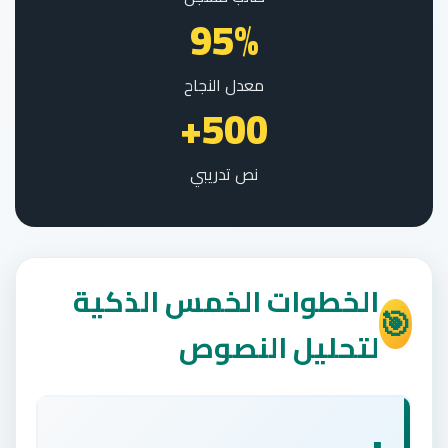
95%
معدل النجاح
500+
نص تدريبي
الخطوات الخمس الذكية
🎯
لتحليل النصوص